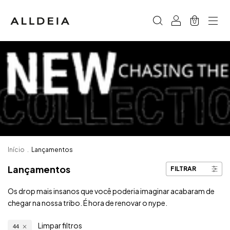
0
Início
.
Lançamentos
Lançamentos
FILTRAR
Os drop mais insanos que você poderia imaginar acabaram de
chegar na nossa tribo. É hora de renovar o nype.
Limpar filtros
44