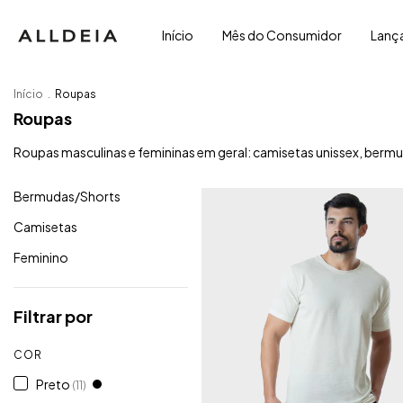
Início
Mês do Consumidor
Lanç
Início
.
Roupas
Roupas
Roupas masculinas e femininas em geral: camisetas unissex, bermu
Bermudas/Shorts
Camisetas
Feminino
Filtrar por
COR
Preto
(11)