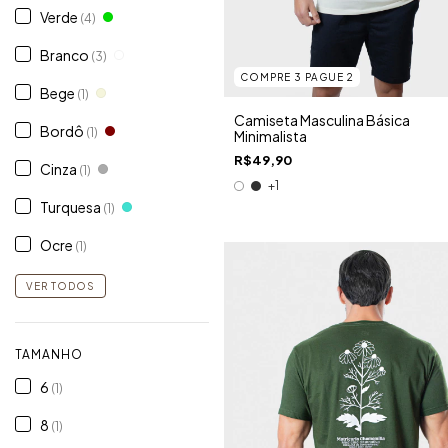
Verde
(4)
Branco
(3)
COMPRE 3 PAGUE 2
Bege
(1)
Camiseta Masculina Básica
Bordô
(1)
Minimalista
R$49,90
Cinza
(1)
+1
Turquesa
(1)
Ocre
(1)
VER TODOS
TAMANHO
6
(1)
8
(1)