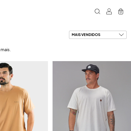
0
 mais.