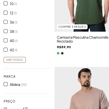
10
(1)
12
(1)
36
(1)
COMPRE 3 PAGUE 2
38
(1)
Camiseta Masculina Chamomille
40
Reciclado
(1)
R$89,90
42
(1)
VER TODOS
MARCA
Alldeia
(30)
PREÇO
DE
ATÉ