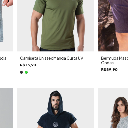
scla
Camiseta Unissex Manga Curta UV
Bermuda Mascu
Ondas
R$75,90
R$89,90