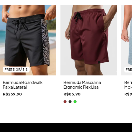
FRETE GRÁTIS
FRE
Bermuda Boardwalk
Bermuda Masculina
Ber
Faixa Lateral
Ergnomic Flex Lisa
Mol
R$259,90
R$85,90
R$9