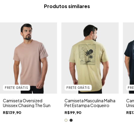
Produtos similares
FRETE GRÁTIS
FRETE GRÁTIS
FRE
Camiseta Oversized
Camiseta Masculina Malha
Cam
Unissex Chasing The Sun
Pet Estampa Coqueiro
Uni
R$139,90
R$99,90
R$1