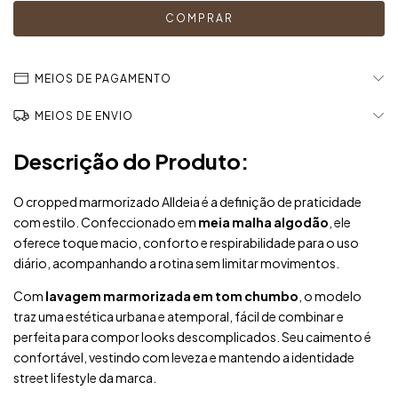
MEIOS DE PAGAMENTO
MEIOS DE ENVIO
Descrição do Produto:
O cropped marmorizado Alldeia é a definição de praticidade
com estilo. Confeccionado em
meia malha algodão
, ele
oferece toque macio, conforto e respirabilidade para o uso
diário, acompanhando a rotina sem limitar movimentos.
Com
lavagem marmorizada em tom chumbo
, o modelo
traz uma estética urbana e atemporal, fácil de combinar e
perfeita para compor looks descomplicados. Seu caimento é
confortável, vestindo com leveza e mantendo a identidade
street lifestyle da marca.