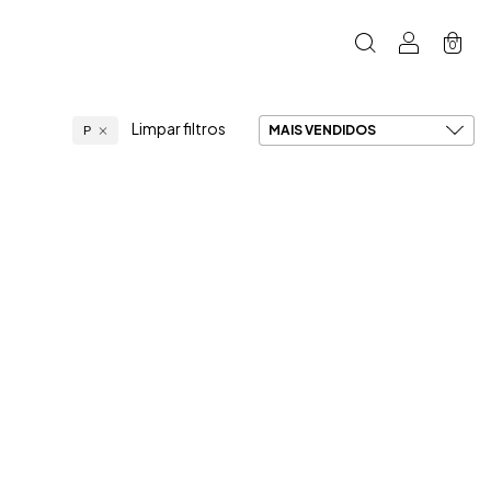
0
Limpar filtros
P