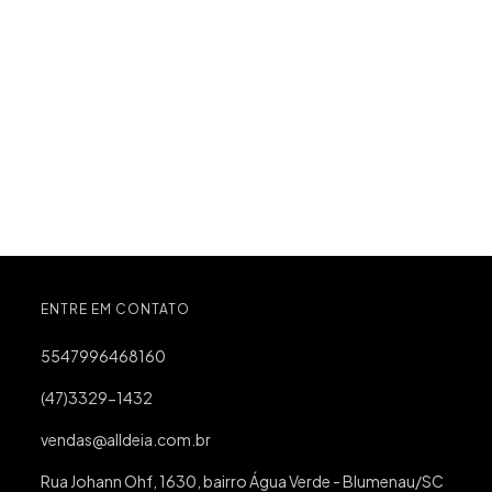
ENTRE EM CONTATO
5547996468160
(47)3329-1432
vendas@alldeia.com.br
Rua Johann Ohf, 1630, bairro Água Verde - Blumenau/SC