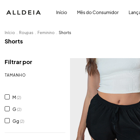
Início
Mês do Consumidor
Lanç
Início
.
Roupas
.
Feminino
.
Shorts
Shorts
Filtrar por
TAMANHO
P
(2)
M
(2)
G
(2)
Gg
(2)